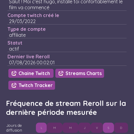
Salut ! Moi c'est hugo, installe toi confortablement le
film va commencé
Compte twitch créé le
29/03/2022
Type de compte
affiliate
Statut
actif
Dernier live Reroll
07/08/2026 00:02:01
Chaine Twitch
Streams Charts
Twitch Tracker
Fréquence de stream Reroll sur la
dernière période mesurée
Jours de
L
M
M
J
V
S
D
diffusion