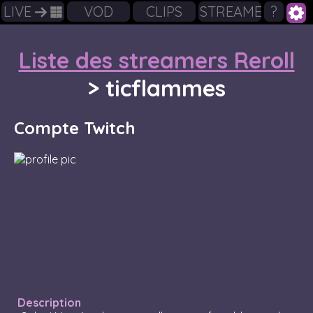
LIVE
VOD
CLIPS
STREAMERS
?
Liste des streamers Reroll
>
ticflammes
Compte Twitch
Description