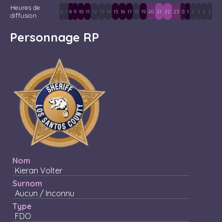
Heures de
6
7
8
9
10
11
12
13
14
15
16
17
18
19
20
21
22
23
0
1
2
3
4
5
diffusion
Personnage RP
Nom
Kieran Volter
Surnom
Aucun / Inconnu
Type
FDO