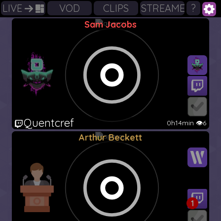
LIVE
VOD
CLIPS
STREAMERS
?
Sam Jacobs
Quentcref
0h14min 👁️6
Arthur Beckett
1