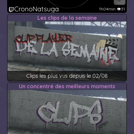
CronoNatsuga
1h04min 👁️31
Les clips de la semaine
Clips les plus vus depuis le 02/08
Un concentré des meilleurs moments