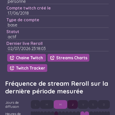
personne
Compte twitch créé le
17/06/2018
Type de compte
base
Statut
actif
Dernier live Reroll
02/07/2026 23:18:03
Chaine Twitch
Streams Charts
Twitch Tracker
Fréquence de stream Reroll sur la
dernière période mesurée
Jours de
L
M
M
J
V
S
D
diffusion
Heures de