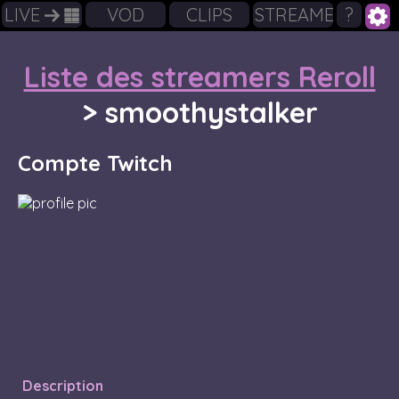
LIVE
VOD
CLIPS
STREAMERS
?
Liste des streamers Reroll
>
smoothystalker
Compte Twitch
Description