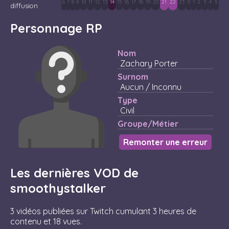
6
7
8
9
10
11
12
13
14
15
16
17
18
19
20
21
22
23
0
1
2
3
4
5
diffusion
Personnage RP
Nom
Zachary Porter
Surnom
Aucun / Inconnu
Type
Civil
Groupe/Métier
Remonter une erreur
Les dernières VOD de
smoothystalker
3 vidéos publiées sur Twitch cumulant 3 heures de
contenu et 18 vues.