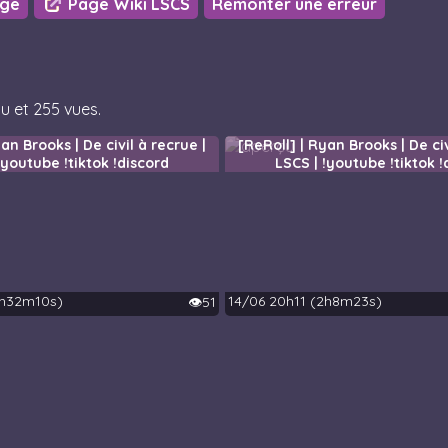
age
Page Wiki LSCS
Remonter une erreur
u et 255 vues.
an Brooks | De civil à recrue |
[ReRoll] | Ryan Brooks | De civ
!youtube !tiktok !discord
LSCS | !youtube !tiktok !
2h32m10s)
14/06 20h11 (2h8m23s)
👁️51