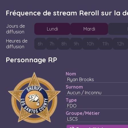
Fréquence de stream Reroll sur la 
Jours de
L
undi
M
ardi
diffusion
Heures de
6
h
7
h
8
h
9
h
10
h
11
h
12
h
diffusion
Personnage RP
Nom
Ryan Brooks
Surnom
Aucun / Inconnu
Type
FDO
Groupe/Métier
LSCS