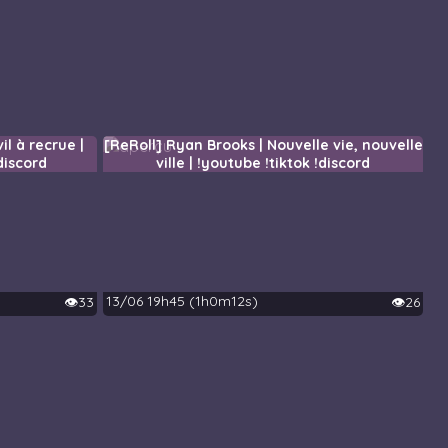
il à recrue |
[ReRoll] Ryan Brooks | Nouvelle vie, nouvelle
discord
ville | !youtube !tiktok !discord
13/06 19h45 (1h0m12s)
👁️33
👁️26