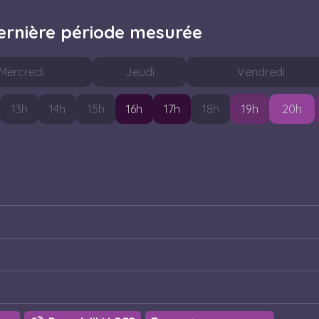
dernière période mesurée
M
ercredi
J
eudi
V
endredi
13
h
14
h
15
h
16
h
17
h
18
h
19
h
20
h