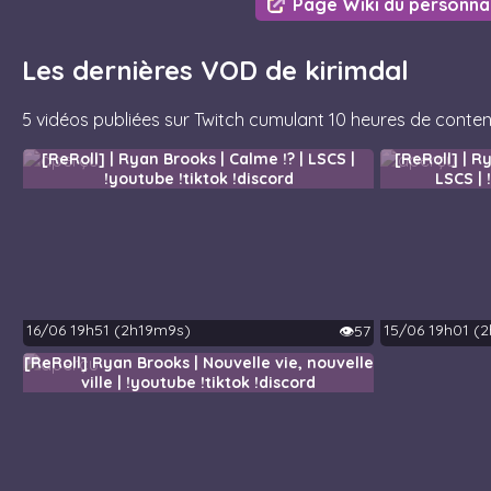
Page Wiki du personn
Les dernières VOD de kirimdal
5 vidéos publiées sur Twitch cumulant 10 heures de conten
[ReRoll] | Ryan Brooks | Calme !? | LSCS |
[ReRoll] | Ry
!youtube !tiktok !discord
LSCS | 
16/06 19h51 (2h19m9s)
15/06 19h01 (
👁️57
[ReRoll] Ryan Brooks | Nouvelle vie, nouvelle
ville | !youtube !tiktok !discord