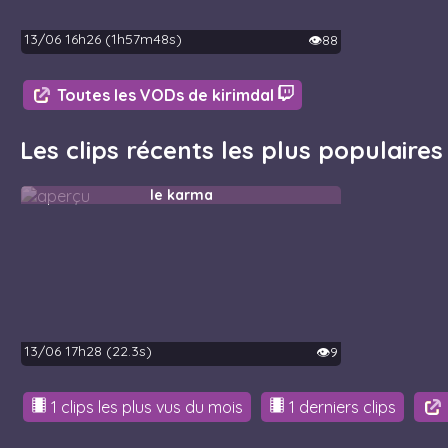
13/06 16h26 (1h57m48s)
👁️88
Toutes les VODs de kirimdal
Les clips récents les plus populaires
le karma
13/06 17h28 (22.3s)
👁️9
1 clips les plus vus du mois
1 derniers clips