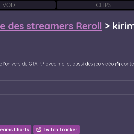
VOD
CLIPS
te des streamers Reroll
>
kiri
 l'univers du GTA RP avec moi et aussi des jeu vidéo 📩 con
eams Charts
Twitch Tracker