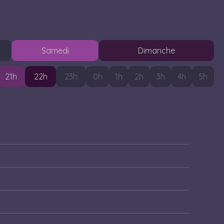
S
amedi
D
imanche
21
h
22
h
23
h
0
h
1
h
2
h
3
h
4
h
5
h