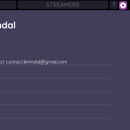
STREAMERS
?
mdal
tact contact.kirimdal@gmail.com