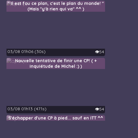
" Il est fou ce plan, c'est le plan du monde! "
(Mais "y'à rien qui va" ^^ )
03/08 01h06 (30s)
👁️54
Nouvelle tentative de finir une CP! ( +
inquiétude de Michel :) )
03/08 01h13 (47.1s)
👁️54
S'échapper d'une CP à pied... sauf en ITT ^^