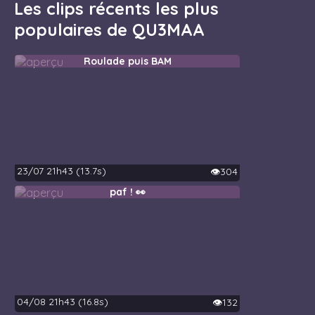
Les clips récents les plus
populaires de QU3MAA
Roulade puis BAM
23/07 21h43 (13.7s)
👁️304
paf ! 👀
04/08 21h43 (16.8s)
👁️132