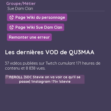
Groupe/Métier
Sue Dam Clan
Page Wiki du personnage
Page Wiki Sue Dam Clan
Remonter une erreur
Les dernières VOD de QU3MAA
37 vidéos publiées sur Twitch cumulant 171 heures de
contenu et 8 838 vues.
REROLL |SDC Stevie on va voir ce qu'il se
passe| !instagram !7tv !stevie