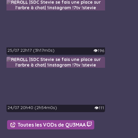
REROLL |SDC Stevie se fais une place sur
l'arbre à chat| !instagram !7tv !stevie
25/07 22h17 (3h17m0s)
👁️196
REROLL |SDC Stevie se fais une place sur
l'arbre à chat| !instagram !7tv !stevie
24/07 20h40 (2h54m0s)
👁️111
Toutes les VODs de QU3MAA