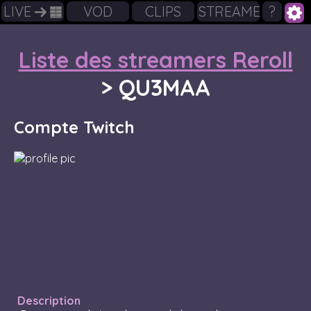
LIVE
VOD
CLIPS
STREAMERS
?
Liste des streamers Reroll
>
QU3MAA
Compte Twitch
Description