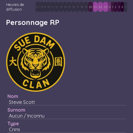
Heures de
6
7
8
9
10
11
12
13
14
15
16
17
18
19
20
21
22
23
0
1
2
3
4
5
diffusion
Personnage RP
Nom
Stevie Scott
Surnom
Aucun / Inconnu
Type
Crimi