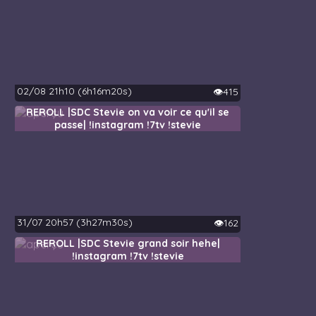
02/08 21h10 (6h16m20s)
👁️415
REROLL |SDC Stevie on va voir ce qu'il se
passe| !instagram !7tv !stevie
31/07 20h57 (3h27m30s)
👁️162
REROLL |SDC Stevie grand soir hehe|
!instagram !7tv !stevie