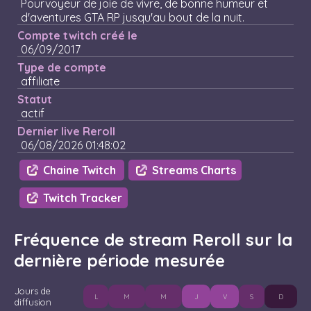
Pourvoyeur de joie de vivre, de bonne humeur et
d'aventures GTA RP jusqu'au bout de la nuit.
Compte twitch créé le
06/09/2017
Type de compte
affiliate
Statut
actif
Dernier live Reroll
06/08/2026 01:48:02
Chaine Twitch
Streams Charts
Twitch Tracker
Fréquence de stream Reroll sur la
dernière période mesurée
Jours de
L
M
M
J
V
S
D
diffusion