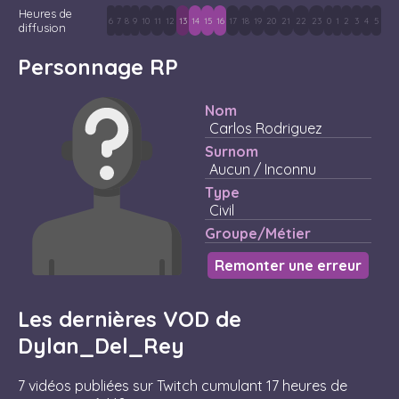
Heures de
6
7
8
9
10
11
12
13
14
15
16
17
18
19
20
21
22
23
0
1
2
3
4
5
diffusion
Personnage RP
Nom
Carlos Rodriguez
Surnom
Aucun / Inconnu
Type
Civil
Groupe/Métier
Remonter une erreur
Les dernières VOD de
Dylan_Del_Rey
7 vidéos publiées sur Twitch cumulant 17 heures de