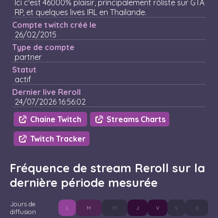
Ici c'est 46000% plaisir, principalement rôliste sur GTA
RP, et quelques lives IRL en Thailande.
Compte twitch créé le
26/02/2015
Type de compte
partner
Statut
actif
Dernier live Reroll
24/07/2026 16:56:02
Chaine Twitch
Streams Charts
Twitch Tracker
Fréquence de stream Reroll sur la
dernière période mesurée
Jours de
L
M
M
J
V
S
D
diffusion