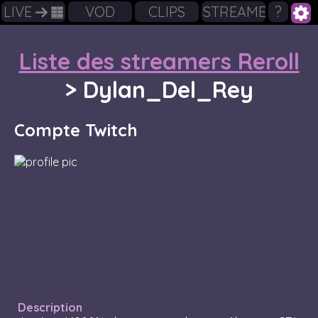
LIVE
VOD
CLIPS
STREAMERS
?
Liste des streamers Reroll
>
Dylan_Del_Rey
Compte Twitch
Description